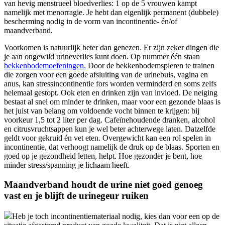
van hevig menstrueel bloedverlies: 1 op de 5 vrouwen kampt
namelijk met menorragie. Je hebt dan eigenlijk permanent (dubbele)
bescherming nodig in de vorm van incontinentie- én/of
maandverband.
Voorkomen is natuurlijk beter dan genezen. Er zijn zeker dingen die
je aan ongewild urineverlies kunt doen. Op nummer één staan
bekkenbodemoefeningen.
Door de bekkenbodemspieren te trainen
die zorgen voor een goede afsluiting van de urinebuis, vagina en
anus, kan stressincontinentie fors worden verminderd en soms zelfs
helemaal gestopt. Ook eten en drinken zijn van invloed. De neiging
bestaat al snel om minder te drinken, maar voor een gezonde blaas is
het juist van belang om voldoende vocht binnen te krijgen: bij
voorkeur 1,5 tot 2 liter per dag. Cafeïnehoudende dranken, alcohol
en citrusvruchtsappen kun je wel beter achterwege laten. Datzelfde
geldt voor gekruid én vet eten. Overgewicht kan een rol spelen in
incontinentie, dat verhoogt namelijk de druk op de blaas. Sporten en
goed op je gezondheid letten, helpt. Hoe gezonder je bent, hoe
minder stress/spanning je lichaam heeft.
Maandverband houdt de urine niet goed genoeg
vast en je blijft de urinegeur ruiken
Heb je toch incontinentiemateriaal nodig, kies dan voor een op de