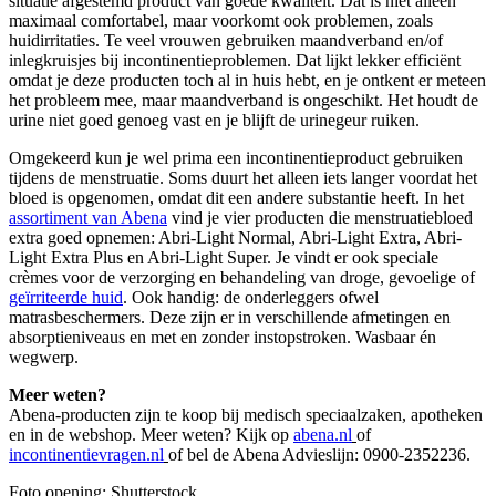
situatie afgestemd product van goede kwaliteit. Dat is niet alleen
maximaal comfortabel, maar voorkomt ook problemen, zoals
huidirritaties. Te veel vrouwen gebruiken maandverband en/of
inlegkruisjes bij incontinentieproblemen. Dat lijkt lekker efficiënt
omdat je deze producten toch al in huis hebt, en je ontkent er meteen
het probleem mee, maar maandverband is ongeschikt. Het houdt de
urine niet goed genoeg vast en je blijft de urinegeur ruiken.
Omgekeerd kun je wel prima een incontinentieproduct gebruiken
tijdens de menstruatie. Soms duurt het alleen iets langer voordat het
bloed is opgenomen, omdat dit een andere substantie heeft. In het
assortiment van Abena
vind je vier producten die menstruatiebloed
extra goed opnemen: Abri-Light Normal, Abri-Light Extra, Abri-
Light Extra Plus en Abri-Light Super. Je vindt er ook speciale
crèmes voor de verzorging en behandeling van droge, gevoelige of
geïrriteerde huid
. Ook handig: de onderleggers ofwel
matrasbeschermers. Deze zijn er in verschillende afmetingen en
absorptieniveaus en met en zonder instopstroken. Wasbaar én
wegwerp.
Meer weten?
Abena-producten zijn te koop bij medisch speciaalzaken, apotheken
en in de webshop. Meer weten? Kijk op
abena.nl
of
incontinentievragen.nl
of bel de Abena Advieslijn: 0900-2352236.
Foto opening: Shutterstock.