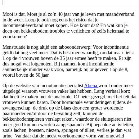
Mooi is dat. Moet je al zo’n 40 jaar van je leven met maandverband
in de weer. Loop je ook nog eens het risico dat je
incontinentieverband moet kopen. Hoe komt dat? En wat kun je
doen om bekkenbodem troubles te verlichten of zelfs helemaal te
voorkomen?
Menstruatie is nog altijd een taboeonderwerp. Voor incontinentie
geldt dat nog veel meer. Dat is best merkwaardig, omdat maar liefst
1 op de 4 vrouwen boven de 35 jaar ermee heeft te maken. Er zijn
dus nogal wat lotgenoten. Bij mannen komt incontinentie
aanmerkelijk minder vaak voor, namelijk bij ongeveer 1 op de 8,
vooral boven de 50 jaar.
Op de website van incontinentiespecialist
Abena
wordt onder meer
uitgelegd waarom vrouwen vaker last hebben. Lang verhaal kort:
dat heeft te maken met de anatomie. Of beter gezegd, met het feit dat
vrouwen kunnen baren. Door hormonale veranderingen tijdens de
zwangerschap, de druk op de blaas door een groter wordende
baarmoeder en/of door de bevalling zelf, kunnen de
bekkenbodemspieren verslapt raken, waardoor de sluitspieren niet
meer goed kunnen worden aangespannen. Bij bepaalde activiteiten,
zoals lachen, hoesten, niezen, springen of tillen, verlies je dan wat
urine. Vandaar dat de meest voorkomende vorm van ongewild