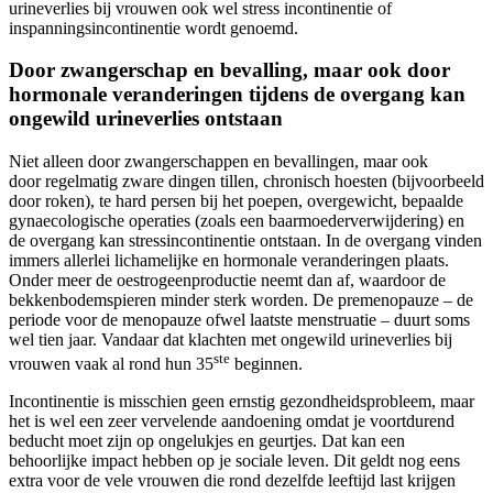
urineverlies bij vrouwen ook wel stress incontinentie of
inspanningsincontinentie wordt genoemd.
Door zwangerschap en bevalling, maar ook door
hormonale veranderingen tijdens de overgang kan
ongewild urineverlies ontstaan
Niet alleen door zwangerschappen en bevallingen, maar ook
door regelmatig zware dingen tillen, chronisch hoesten (bijvoorbeeld
door roken), te hard persen bij het poepen, overgewicht, bepaalde
gynaecologische operaties (zoals een baarmoederverwijdering) en
de overgang kan stressincontinentie ontstaan. In de overgang vinden
immers allerlei lichamelijke en hormonale veranderingen plaats.
Onder meer de oestrogeenproductie neemt dan af, waardoor de
bekkenbodemspieren minder sterk worden. De premenopauze – de
periode voor de menopauze ofwel laatste menstruatie – duurt soms
wel tien jaar. Vandaar dat klachten met ongewild urineverlies bij
ste
vrouwen vaak al rond hun 35
beginnen.
Incontinentie is misschien geen ernstig gezondheidsprobleem, maar
het is wel een zeer vervelende aandoening omdat je voortdurend
beducht moet zijn op ongelukjes en geurtjes. Dat kan een
behoorlijke impact hebben op je sociale leven. Dit geldt nog eens
extra voor de vele vrouwen die rond dezelfde leeftijd last krijgen