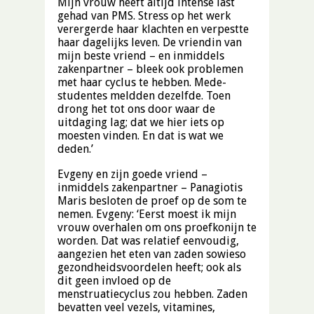
Mijn vrouw heeft altijd intense last
gehad van PMS. Stress op het werk
verergerde haar klachten en verpestte
haar dagelijks leven. De vriendin van
mijn beste vriend – en inmiddels
zakenpartner – bleek ook problemen
met haar cyclus te hebben. Mede-
studentes meldden dezelfde. Toen
drong het tot ons door waar de
uitdaging lag; dat we hier iets op
moesten vinden. En dat is wat we
deden.’
Evgeny en zijn goede vriend –
inmiddels zakenpartner – Panagiotis
Maris besloten de proef op de som te
nemen. Evgeny: ‘Eerst moest ik mijn
vrouw overhalen om ons proefkonijn te
worden. Dat was relatief eenvoudig,
aangezien het eten van zaden sowieso
gezondheidsvoordelen heeft; ook als
dit geen invloed op de
menstruatiecyclus zou hebben. Zaden
bevatten veel vezels, vitamines,