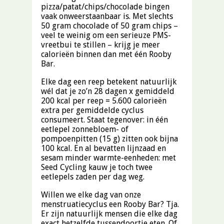
pizza/patat/chips/chocolade bingen
vaak onweerstaanbaar is. Met slechts
50 gram chocolade of 50 gram chips –
veel te weinig om een serieuze PMS-
vreetbui te stillen – krijg je meer
calorieën binnen dan met één Rooby
Bar.
Elke dag een reep betekent natuurlijk
wél dat je zo’n 28 dagen x gemiddeld
200 kcal per reep = 5.600 calorieën
extra per gemiddelde cyclus
consumeert. Staat tegenover: in één
eetlepel zonnebloem- of
pompoenpitten (15 g) zitten ook bijna
100 kcal. En al bevatten lijnzaad en
sesam minder warmte-eenheden: met
Seed Cycling kauw je toch twee
eetlepels zaden per dag weg.
Willen we elke dag van onze
menstruatiecyclus een Rooby Bar? Tja.
Er zijn natuurlijk mensen die elke dag
exact hetzelfde tussendoortje eten. Of