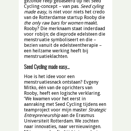
gezonde reep gebaseerd op het Seed
Cycling-concept – van pas.
Seed cyling
made easy
, is niet voor niets het credo
van de Rotterdamse startup Rooby die
the only raw bars for women
maakt.
Rooby? Die merknaam staat inderdaad
voor robijn; de dieprode edelsteen die
menstruatie symboliseert en die –
bezien vanuit de edelsteentherapie –
een heilzame werking heeft bij
menstruatieklachten.
Seed Cycling made easy…
Hoe is het idee voor een
menstruatiesnack ontstaan? Evgeny
Mitko, één van de oprichters van
Rooby, heeft een logische verklaring.
‘We kwamen voor het eerst in
aanraking met Seed Cycling tijdens een
teamproject voor mijn master
Strategic
Entrepreneurship
aan de Erasmus
Universiteit Rotterdam. We zochten
naar innovaties, naar vernieuwingen.