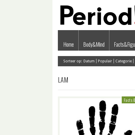
Home
Body&Mind
Facts&Figu
Sorteer op:
Datum
Populair
Categorie
LAM
Facts 