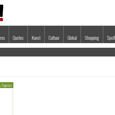
res
Quotes
Kunst
Cultuur
Global
Shopping
Spotl
& Figures