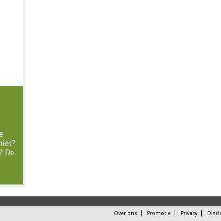
e
niet?
? De
Over ons
Promotie
Privacy
Discl