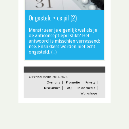
Ongesteld + de pil (2)
Menstrueer je eigenlijk wel als je
de anticonceptiepil slikt? Het
antwoord is misschien verrassend:
nee. Pilslikkers worden niet écht
ongesteld. (…)
© Period Media 2014-2026
Over ons
Promotie
Privacy
Disclaimer
FAQ
In de media
Workshops