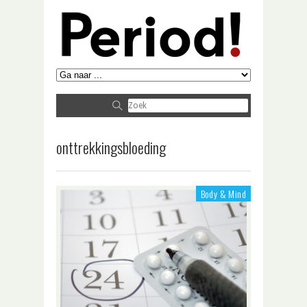
onttrekkingsbloeding
Body & Mind