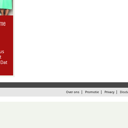
ame
us
t
 Dat
Over ons
Promotie
Privacy
Discl