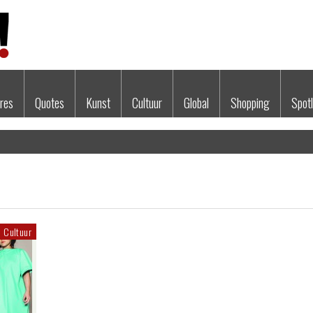
res
Quotes
Kunst
Cultuur
Global
Shopping
Spotl
Cultuur