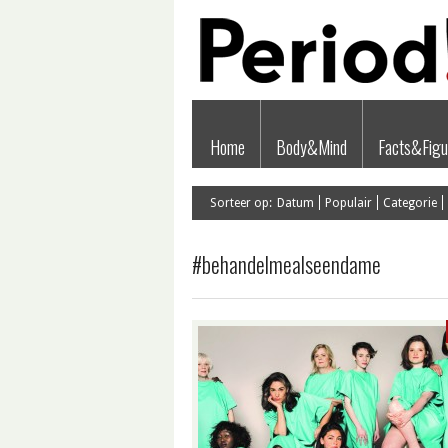
Home
Body&Mind
Facts&Figu
Sorteer op:
Datum
Populair
Categorie
#behandelmealseendame