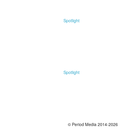
De kans dat je tijdens je favoriet
festival-hack. (…)
Spotlight
Minicursus 
Maandverband gebruiken. Da’s g
hierom. Check onze Minicursus
Spotlight
Period! Proe
Wat is goed? Wat kan beter? Het
menstruatieslips: Period Pantee
© Period Media 2014-2026