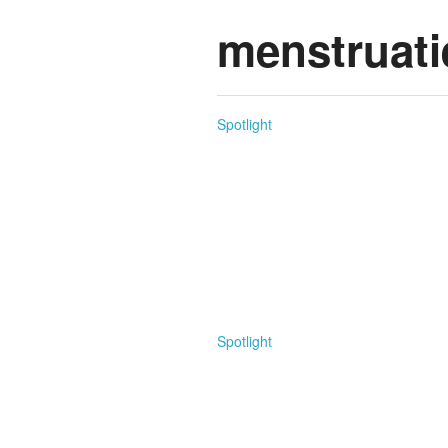
menstruat
Spotlight
POV: Waarom 
weten
Internationale Mannendag is een
leest het in His Guide to a Happ
Spotlight
Period-proof 