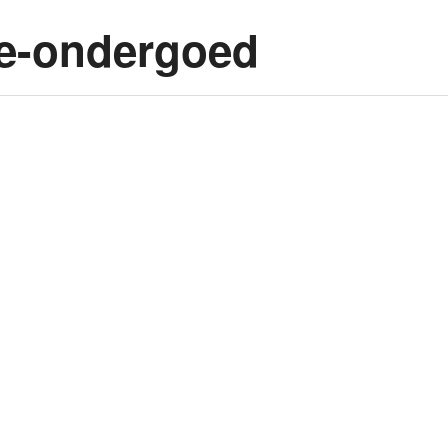
ie-ondergoed
hij ook iets over menstr
 mooi moment voor de vraag: wat zou HIJ minimaal over menstru
y Period. (…)
festivallen