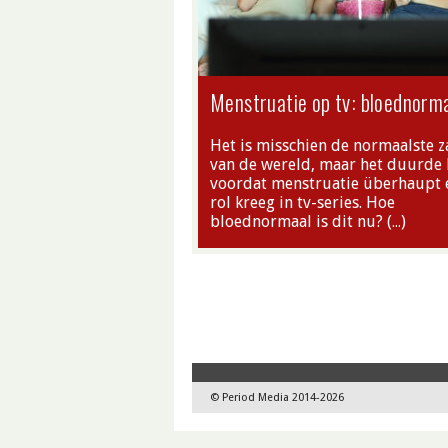
Menstruatie op tv: bloednorm
Het is misschien de normaalste z
van de wereld, maar het duurde 
voordat menstruatie überhaupt 
rol kreeg in tv-series. Hoe
bloednormaal is dit nu? (…)
© Period Media 2014-2026