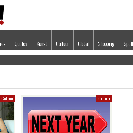
res
Quotes
Kunst
Cultuur
Global
Shopping
Spotl
Cultuur
Cultuur