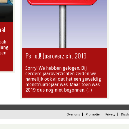
aal
aak
lang
een
Period! Jaaroverzicht 2019
Sorry! We hebben gelogen. Bij
eerdere jaaroverzichten zeiden we
namelijk ook al dat het een geweldig
menstruatiejaar was. Maar toen was
2019 dus nog niet begonnen. (…)
Over ons
Promotie
Privacy
Discl