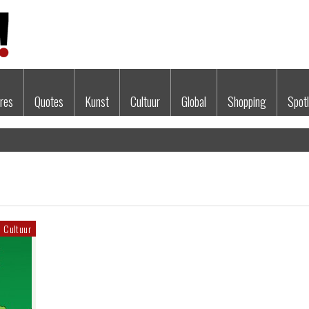
res
Quotes
Kunst
Cultuur
Global
Shopping
Spotl
Cultuur