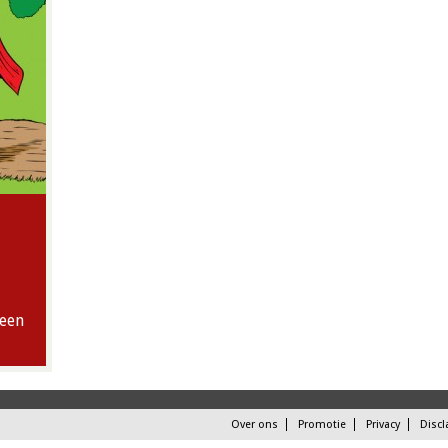
 een
Over ons
Promotie
Privacy
Discl