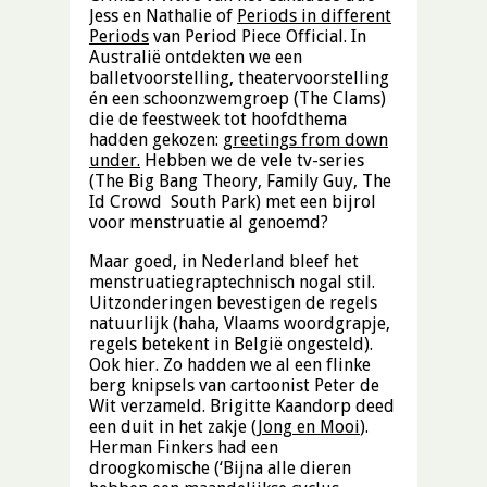
Jess en Nathalie of
Periods in different
Periods
van Period Piece Official. In
Australië ontdekten we een
balletvoorstelling, theatervoorstelling
én een schoonzwemgroep (The Clams)
die de feestweek tot hoofdthema
hadden gekozen:
greetings from down
under.
Hebben we de vele tv-series
(The Big Bang Theory, Family Guy, The
Id Crowd South Park) met een bijrol
voor menstruatie al genoemd?
Maar goed, in Nederland bleef het
menstruatiegraptechnisch nogal stil.
Uitzonderingen bevestigen de regels
natuurlijk (haha, Vlaams woordgrapje,
regels betekent in België ongesteld).
Ook hier. Zo hadden we al een flinke
berg knipsels van cartoonist Peter de
Wit verzameld. Brigitte Kaandorp deed
een duit in het zakje (
Jong en Mooi
).
Herman Finkers had een
droogkomische (‘Bijna alle dieren