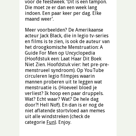
voor de feestweek. ‘Dit is een tampon.
Die moet ze er dan een week lang
indoen. Een paar keer per dag. Elke
maand weer’.
Meer voorbeelden? De Amerikaanse
acteur Jack Black, die in legio tv-series
en films is te zien, is ook de auteur van
het droogkomische Menstruation: A
Guide For Men op Uncyclopedia
(Hoofdstuk een: Laat Haar Dit Boek
Niet Zien. Hoofdstuk vier: het pre-pre-
menstrueel syndroom). Op YouTube
circuleren legio filmpjes waarin
mannen proberen uit te leggen wat
menstruatie is. (Hoeveel bloed je
verliest? Ik hoop een paar druppels.
Wat? Echt waar? Wat? De hele dag
door?! Hell No!!). En dan is er nog de
niet aflatende stortvloed aan memes
uit alle windstreken (check de
categorie
Fun
). Enjoy.