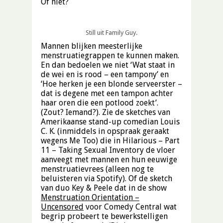
Of niet?
Still uit Family Guy.
Mannen blijken meesterlijke
menstruatiegrappen te kunnen maken.
En dan bedoelen we niet ‘Wat staat in
de wei en is rood – een tampony’ en
‘Hoe herken je een blonde serveerster –
dat is degene met een tampon achter
haar oren die een potlood zoekt’.
(Zout? Iemand?). Zie de sketches van
Amerikaanse stand-up comedian Louis
C. K. (inmiddels in opspraak geraakt
wegens Me Too) die in Hilarious – Part
11 – Taking Sexual Inventory de vloer
aanveegt met mannen en hun eeuwige
menstruatievrees (alleen nog te
beluisteren via Spotify). Of de sketch
van duo Key & Peele dat in de show
Menstruation Orientation –
Uncensored
voor Comedy Central wat
begrip probeert te bewerkstelligen