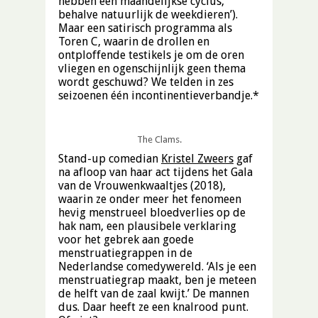
hebben een maandelijkse cyclus,
behalve natuurlijk de weekdieren’).
Maar een satirisch programma als
Toren C, waarin de drollen en
ontploffende testikels je om de oren
vliegen en ogenschijnlijk geen thema
wordt geschuwd? We telden in zes
seizoenen één incontinentieverbandje.*
The Clams.
Stand-up comedian
Kristel Zweers
gaf
na afloop van haar act tijdens het Gala
van de Vrouwenkwaaltjes (2018),
waarin ze onder meer het fenomeen
hevig menstrueel bloedverlies op de
hak nam, een plausibele verklaring
voor het gebrek aan goede
menstruatiegrappen in de
Nederlandse comedywereld. ‘Als je een
menstruatiegrap maakt, ben je meteen
de helft van de zaal kwijt.’ De mannen
dus. Daar heeft ze een knalrood punt.