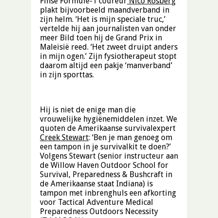
Finse Formule-1 coureur
Nico Rosberg
plakt bijvoorbeeld maandverband in
zijn helm. ‘Het is mijn speciale truc,’
vertelde hij aan journalisten van onder
meer Bild toen hij de Grand Prix in
Maleisië reed. ‘Het zweet druipt anders
in mijn ogen.’ Zijn fysiotherapeut stopt
daarom altijd een pakje ‘manverband’
in zijn sporttas.
Hij is niet de enige man die
vrouwelijke hygiënemiddelen inzet. We
quoten de Amerikaanse survivalexpert
Creek Stewart
: ‘Ben je man genoeg om
een tampon in je survivalkit te doen?’
Volgens Stewart (senior instructeur aan
de Willow Haven Outdoor School for
Survival, Preparedness & Bushcraft
in
de Amerikaanse staat Indiana) is
tampon met inbrenghuls een afkorting
voor Tactical Adventure Medical
Preparedness Outdoors Necessity