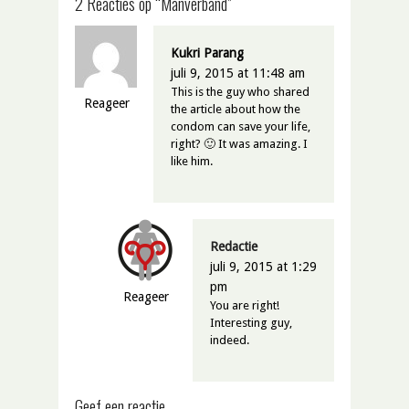
2 Reacties op “Manverband”
Kukri Parang
juli 9, 2015 at 11:48 am
This is the guy who shared
Reageer
the article about how the
condom can save your life,
right? 🙂 It was amazing. I
like him.
Redactie
juli 9, 2015 at 1:29
pm
Reageer
You are right!
Interesting guy,
indeed.
Geef een reactie