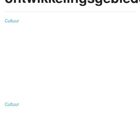
Cultuur
MHDay 2019: It’s Time
For Action!
Dinsdag 28 mei is het Menstrual Hygiene Day, Thema van
MHD 2019: It’s Time For Action! Want hoewel het
onderwerp wereldwijd hoog op de agenda staat, is er nog
altijd ruimte voor verbetering. (…)
Cultuur
Ongesteld op school