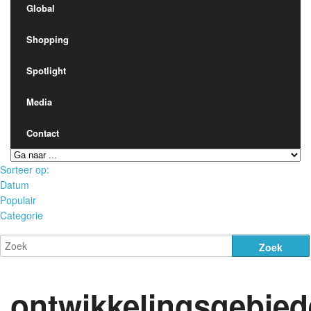
Global
Cultuur
Shopping
Global
Spotlight
Media
Shopping
Contact
Spotlight
Sorteer op:
Datum
Populair
Media
Categorie
Contact
ontwikkelingsgebie