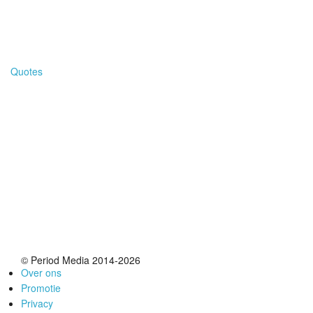
Het begint meestal zo’n 24 uur van tevoren en houdt een
paar dagen aan: menstruatiepijn. Negen tips om kramp te
lijf te gaan. (…)
Quotes
Wat kun je doen met …
voeding?
Period! gaat op consult bij Chinees herbalist en
acupuncturist Stephanie van Hulst, auteur van
Endometriose en menstruatieklachten te lijf – de helende
kracht van voeding. (…)
© Period Media 2014-2026
Over ons
Promotie
Privacy