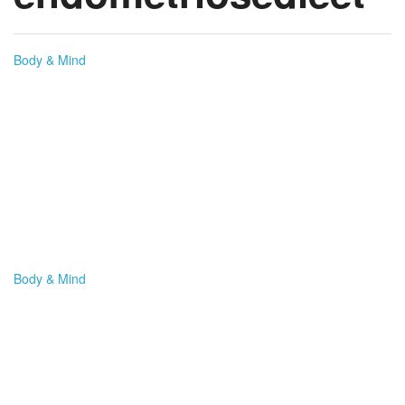
Body & Mind
Betere voornemens. 3
Tips
Gaat het een beetje met de goede voornemens? Of ga je
hollend achteruit? Lees hier waaraan dat zou kunnen
liggen én wat je hieraan zou kunnen doen. (…)
Body & Mind
Ach en wee:
menstruatiepijn