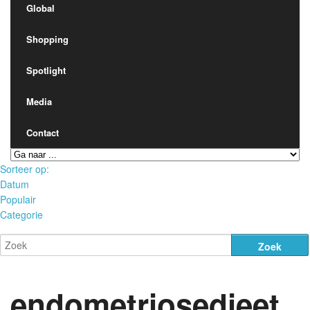
Global
Cultuur
Shopping
Global
Spotlight
Media
Shopping
Contact
Spotlight
Sorteer op:
Datum
Populair
Media
Categorie
Contact
endometriosedieet