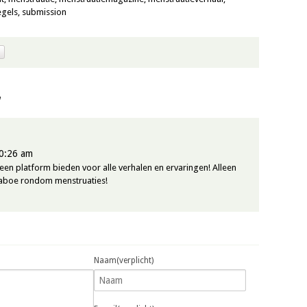
egels
,
submission
”
0:26 am
 een platform bieden voor alle verhalen en ervaringen! Alleen
taboe rondom menstruaties!
Naam(verplicht)