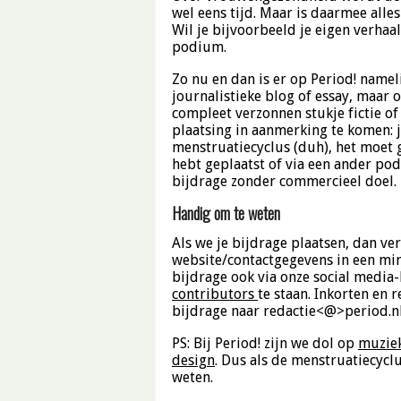
wel eens tijd. Maar is daarmee alles
Wil je bijvoorbeeld je eigen verhaal
podium.
Zo nu en dan is er op Period! name
journalistieke blog of essay, maar 
compleet verzonnen stukje fictie of 
plaatsing in aanmerking te komen: 
menstruatiecyclus (duh), het moet g
hebt geplaatst of via een ander po
bijdrage zonder commercieel doel.
Handig om te weten
Als we je bijdrage plaatsen, dan v
website/contactgegevens in een mi
bijdrage ook via onze social media-
contributors
te staan. Inkorten en 
bijdrage naar redactie<@>period.nl
PS: Bij Period! zijn we dol op
muzie
design
. Dus als de menstruatiecyclu
weten.