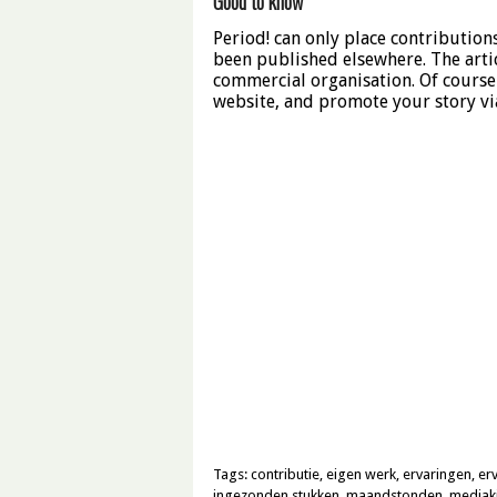
Good to know
Period! can only place contribution
been published elsewhere. The artic
commercial organisation. Of course 
website, and promote your story via
Tags:
contributie
,
eigen werk
,
ervaringen
,
er
ingezonden stukken
,
maandstonden
,
mediaki