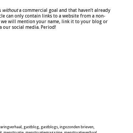
s
without
a commercial goal and that haven’t already
le can only contain links to a website from a non-
we will mention your name, link it to your blog or
 our social media. Period!
varingverhaal
,
gastblog
,
gastblogs
,
ingezonden brieven
,
t
,
menstruatie
,
menstruatiemagazine
,
menstruatieverhaal
,