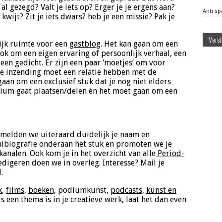
 al gezegd? Valt je iets op? Erger je je ergens aan?
Anti s
 kwijt? Zit je iets dwars? heb je een missie? Pak je
lijk ruimte voor een
gastblog
. Het kan gaan om een
ook om een eigen ervaring of persoonlijk verhaal, een
een gedicht. Er zijn een paar ‘moetjes’ om voor
je inzending moet een relatie hebben met de
aan om een exclusief stuk dat je nog niet elders
dium gaat plaatsen/delen én het moet gaan om een
ermelden we uiteraard duidelijk je naam en
nibiografie onderaan het stuk en promoten we je
kanalen. Ook kom je in het overzicht van alle
Period-
redigeren doen we in overleg. Interesse? Mail je
.
k
,
films
,
boeken,
podiumkunst,
podcasts
,
kunst en
s een thema is in je creatieve werk, laat het dan even