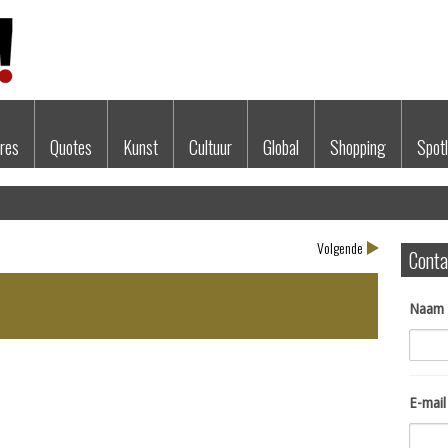
res
Quotes
Kunst
Cultuur
Global
Shopping
Spotl
Volgende
Conta
Naam
E-mail