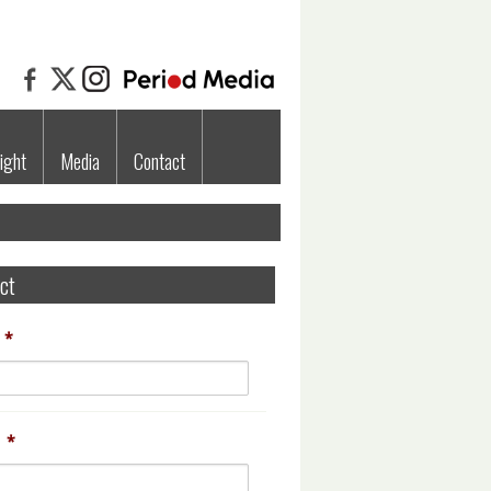
ight
Media
Contact
ct
*
*