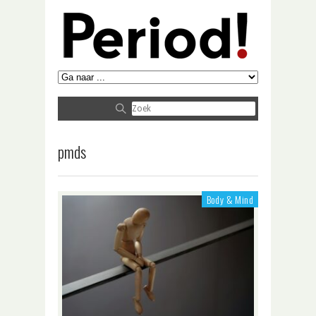
pmds
Body & Mind