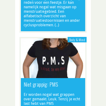
reden voor een feestje. Er kan
namelijk nogal wat misgaan op
menstruatiegebied. Een
alfabetisch overzicht van
menstruatiestoornissen en ander
cyclusproblemen. (…)
Body & Mind
Niet grappig: PMS
Er worden nogal wat grappen
over gemaakt. Leuk. Tenzij je echt
last hebt van PMS