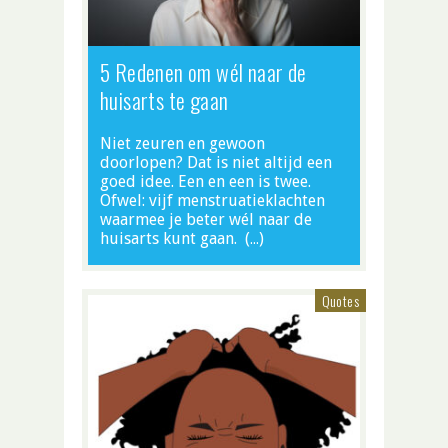
5 Redenen om wél naar de
huisarts te gaan
Niet zeuren en gewoon
doorlopen? Dat is niet altijd een
goed idee. Een en een is twee.
Ofwel: vijf menstruatieklachten
waarmee je beter wél naar de
huisarts kunt gaan. (…)
Quotes