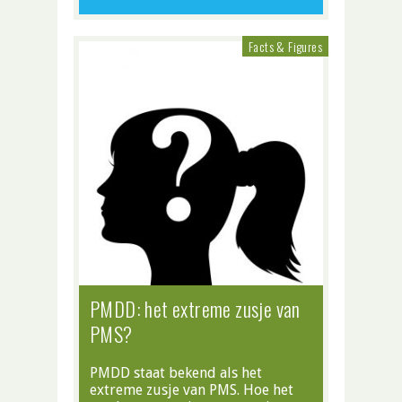
Facts & Figures
PMDD: het extreme zusje van
PMS?
PMDD staat bekend als het
extreme zusje van PMS. Hoe het