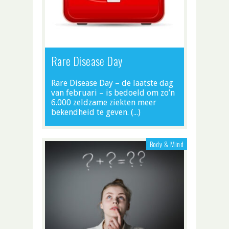
Rare Disease Day
Rare Disease Day – de laatste dag
van februari – is bedoeld om zo’n
6.000 zeldzame ziekten meer
bekendheid te geven. (…)
Body & Mind