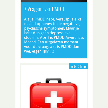
7 Vragen over PMDD
Als je PMDD hebt, verzuip je elke
maand opnieuw in de negatieve,
psychische symptomen. Maar je
hebt dus geen depressieve
stoornis. April is PMDD Awareness
Maand. Een uitgelezen moment
voor de vraag: wat is PMDD dan
wel, eigenlijk? (…)
Body & Mind