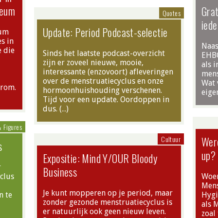
seum
Grat
Quotes
ied
Update: Period Podcast-selectie
eum
s in
Naas
 die
Sinds het laatste podcast-overzicht
EHBO
zijn er zoveel nieuwe, mooie,
als 
interessante (enzovoort) afleveringen
mens
over de menstruatiecyclus en onze
Wat 
arom.
hormoonhuishouding verschenen.
eigen
Tijd voor een update. Oordoppen in
dus. (…)
& Figures
Cultuur
Wer
s
up?
Expositie: Mind Y/OUR Bloody
r
Business
yclus
Woen
Mens
Je kunt mopperen op je period, maar
n te
Hygi
zonder gezonde menstruatiecyclus is
als 
er natuurlijk ook geen nieuw leven.
zoal