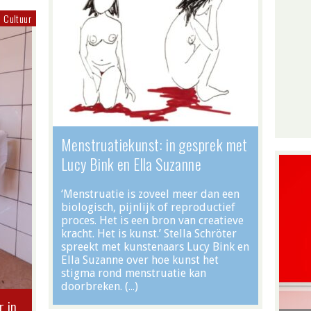
Cultuur
Menstruatiekunst: in gesprek met
Lucy Bink en Ella Suzanne
‘Menstruatie is zoveel meer dan een
biologisch, pijnlijk of reproductief
proces. Het is een bron van creatieve
kracht. Het is kunst.’ Stella Schröter
spreekt met kunstenaars Lucy Bink en
Ella Suzanne over hoe kunst het
stigma rond menstruatie kan
doorbreken. (…)
r in