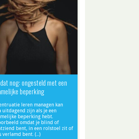
dat nog: ongesteld met een
amelijke beperking
entruatie leren managen kan
a uitdagend zijn als je een
amelijke beperking hebt.
oorbeeld omdat je blind of
tziend bent, in een rolstoel zit of
s verlamd bent. (…)