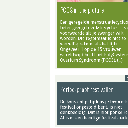
PCOS in the picture
Een geregelde menstruatiecyclus
beter gezegd ovulatiecyclus – is 
voorwaarde als je zwanger wilt
worden. Die regelmaat is niet zo
vanzelfsprekend als het lijkt.
Ongeveer 1 op de 15 vrouwen
wereldwijd heeft het PolyCysteu
Ovarium Syndroom (PCOS). (…)
Period-proof festivallen
De kans dat je tijdens je favoriet
festival ongesteld bent, is niet
denkbeeldig. Dat is niet per se re
Al is er een handige festival-hack.