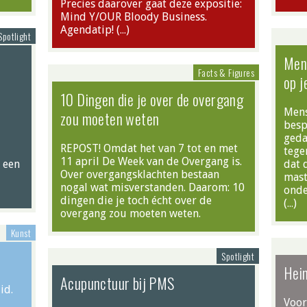
Precies daarover gaat deze expositie:
Mind Y/OUR Bloody Business.
Agendatip! (…)
Spotlight
Men
Facts & Figures
op j
10 Dingen die je over de overgang
Mens
zou moeten weten
besp
geda
REPOST! Omdat het van 7 tot en met
tege
11 april De Week van de Overgang is.
r een
dat 
Over overgangsklachten bestaan
mast
nogal wat misverstanden. Daarom: 10
onde
dingen die je toch écht over de
(…)
overgang zou moeten weten.
Kunst
Spotlight
Hei
Acupunctuur bij PMS
id.
Voor