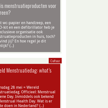
is menstruatieproducten voor
ereen?
t wc-papier en handzeep, een
-kit en een defibrillator heb je
inclusieve organisatie ook
truatieproducten in huis, toch?
vind jij? En hoe regel je dit
lijk? (…)
Cultuur
eld Menstruatiedag: what’s
sdag 28 mei = Wereld
truatiedag. Officieel: Menstrual
ene Day. Inmiddels ook bekend
Menstrual Health Day. Wat is er
 te doen in Nederland? (…)