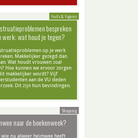
Facts & Figures
struatieproblemen bespreken
e werk: wat houd je tegen?
truatieproblemen op je werk
reken. Makkelijker gezegd dan
an. Wat houdt vrouwen zoal
n? Hoe kunnen we ervoor zorgen
dit makkelijker wordt? Vijf
erstudenten aan de VU deden
rzoek. Dit zijn hun bevindingen.
Shopping
mwee naar de boekenweek?
 wie nu alweer heimwee heeft