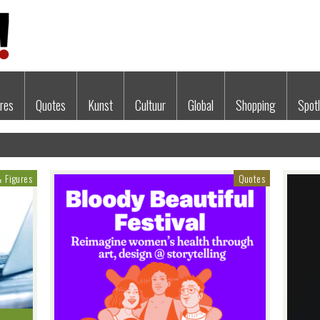
res
Quotes
Kunst
Cultuur
Global
Shopping
Spotl
& Figures
Quotes