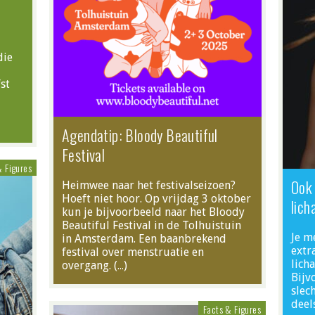
die
st
Agendatip: Bloody Beautiful
Festival
& Figures
Ook 
Heimwee naar het festivalseizoen?
Hoeft niet hoor. Op vrijdag 3 oktober
lich
kun je bijvoorbeeld naar het Bloody
Beautiful Festival in de Tolhuistuin
Je m
in Amsterdam. Een baanbrekend
extr
festival over menstruatie en
lich
overgang. (…)
Bijv
slech
deel
Facts & Figures