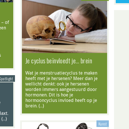
 – of
een
s
Je cyclus beïnvloedt je… brein
Wat je menstruatiecyclus te maken
Spotlight
heeft met je hersenen? Meer dan je
wellicht denkt: ook je hersenen
worden immers aangestuurd door
hormonen. Dit is hoe je
hormooncyclus invloed heeft op je
e
brein. (…)
laxt.
 (…)
Kunst