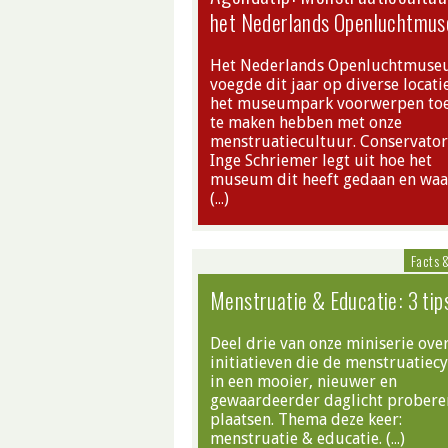
het Nederlands Openluchtmu
Het Nederlands Openluchtmus
voegde dit jaar op diverse locatie
het museumpark voorwerpen toe
te maken hebben met onze
menstruatiecultuur. Conservator
Inge Schriemer legt uit hoe het
museum dit heeft gedaan en wa
(…)
Facts 
Menstruatie & Educatie: 3 tip
Deel drie van onze miniserie ove
initiatieven die de menstruatiec
in een mooier, nieuwer en
gewaardeerder daglicht probere
plaatsen. Thema deze keer:
menstruatie & educatie. (…)