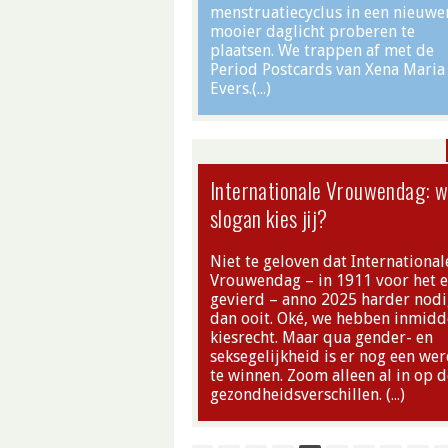
menstruatiecyclus in een nieuwe
mooier daglicht proberen te
plaatsen. We trappen af met de
Period Postcards van Xena Maria
Evers.(…)
Internationale Vrouwendag: w
slogan kies jij?
Niet te geloven dat International
Vrouwendag – in 1911 voor het e
gevierd – anno 2025 harder nodi
dan ooit. Oké, we hebben inmidd
kiesrecht. Maar qua gender- en
seksegelijkheid is er nog een wer
te winnen. Zoom alleen al in op d
gezondheidsverschillen. (…)