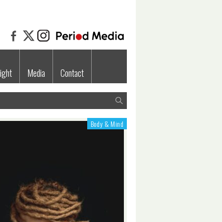
ight
Media
Contact
Body & Mind