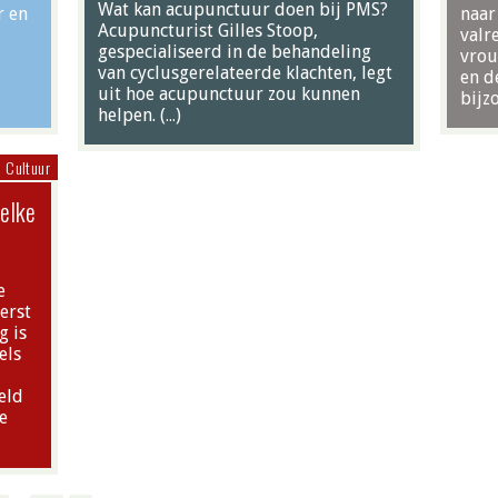
Wat kan acupunctuur doen bij PMS?
r en
naar
Acupuncturist Gilles Stoop,
valr
gespecialiseerd in de behandeling
vrou
van cyclusgerelateerde klachten, legt
en d
uit hoe acupunctuur zou kunnen
bijzo
helpen. (…)
Cultuur
elke
e
erst
g is
els
eld
e