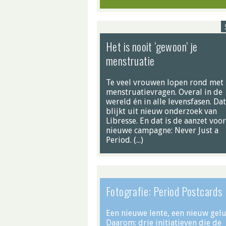
Het is nooit ‘gewoon’ je
menstruatie
Te veel vrouwen lopen rond met
menstruatievragen. Overal in de
wereld én in alle levensfasen. Dat
blijkt uit nieuw onderzoek van
Libresse. En dat is de aanzet voo
nieuwe campagne: Never Just a
Period. (…)
Fotografie: Period Postcards
Een nieuwe lente, een nieuw gelu
Daarom: drie initiatieven die de