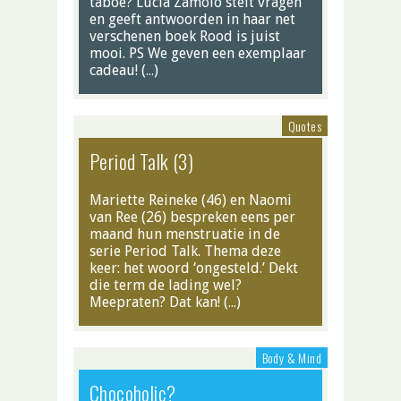
taboe? Lucia Zamolo stelt vragen
en geeft antwoorden in haar net
verschenen boek Rood is juist
mooi. PS We geven een exemplaar
cadeau! (…)
Quotes
Period Talk (3)
Mariette Reineke (46) en Naomi
van Ree (26) bespreken eens per
maand hun menstruatie in de
serie Period Talk. Thema deze
keer: het woord ‘ongesteld.’ Dekt
die term de lading wel?
Meepraten? Dat kan! (…)
Body & Mind
Chocoholic?