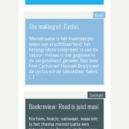
Kunst
The making of: Cyclus
‘Menstruatie is hét maandelijks
teken van vruchtbaarheid; het
belangrijkste onderdeel is van de
natuur. Helaas is dat gegeven in
de vergetelheid geraakt. Met haar
film Cyclus wil Hannah Bruijnzeel
de cyclus uit de taboesfeer halen.
(…)
Spotlight
Boekreview: Rood is juist mooi
Kortom, hoezo, vanwaar, waarom
is het thema menstruatie een