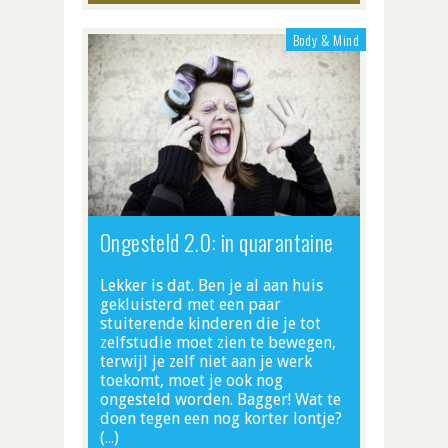
Body & Mind
Ongesteld 2.0: in quarantaine
Lekker is dat. Ben je al aan huis
gekluisterd met een paar
stuiterende kinderen die je tot
zelfstudie moet zien te bewegen,
terwijl je zelf niet aan je werk
toekomt, moet je ook nog
ongesteld worden. Bagger! Wat te
doen tegen een nog korter lontje?
(…)