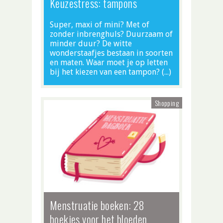
Keuzestress: tampons
Super, maxi of mini? Met of
zonder inbrenghuls? Duurzaam of
minder duur? De witte
wonderstaafjes bestaan in soorten
en maten. Waar moet je op letten
bij het kiezen van een tampon? (…)
Shopping
Menstruatie boeken: 28
boekjes voor het bloeden