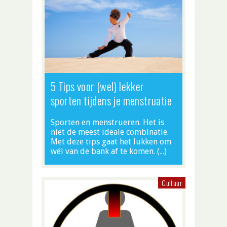
5 Tips voor (wel) lekker
sporten tijdens je menstruatie
Sporten en menstrueren. Het is
niet de meest ideale combinatie.
Met deze tips gaat het lukken om
wél van de bank af te komen. (…)
Cultuur