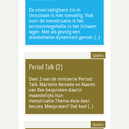
De onverzadigbare zin in
chocolade is niet toevallig. Vlak
voor de menstruatie is het
serotoninegehalte in het lichaam
lager. Met als gevolg een
allesbehalve dynamisch gevoel. (…)
Quotes
Period Talk (2)
Deel 2 van de miniserie Period
Talk. Mariette Reineke en Naomi
van Ree bespreken daarin
maandelijks hun
menstruatie.Thema deze keer:
keuzes. Meepraten? Dat kan! (…)
Quotes