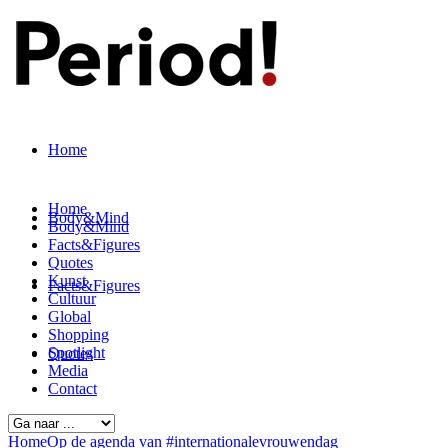
Home
Home
Body&Mind
Body&Mind
Facts&Figures
Quotes
Kunst
Facts&Figures
Cultuur
Global
Shopping
Spotlight
Quotes
Media
Contact
Kunst
Home
Op de agenda van #internationalevrouwendag