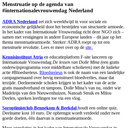
Menstruatie op de agenda van
#internationalevrouwendag Nederland
ADRA Nederland
zet zich wereldwijd in voor sociale en
economische gelijkheid door het bestrijden van structurele armoede.
In het kader van Internationale Vrouwendag richt deze NGO zich –
samen met vestigingen in andere Europese landen – dit jaar op het
thema menstruatiearmoede. Sterker: ADRA roept op tot een
menstruele revolutie. Lees er meer over op de
site.
Kennisinstituut Atria
en educatieplatform F-site lanceren op
Internationale Vrouwendag
De lessen van Dolle Mina (
een gratis
onderwijsprogramma voor middelbare scholieren) met de ludieke
actie #Bloedserieus.
Bloedserieus
is ook de naam van een landelijke
campagnemaand over hevig menstrueel bloedverlies, maar dat
terzijde. Deelnemende scholen krijgen in het kader van de actie
gratis maandverband en tampons. Dolle Mina’s van nu, onder wie
Madeleijn van den Nieuwenhuizen, Nanoah Struik en Milou
Deelen, spreken leerlingen toe via een vlog.
Soroptimistclub Bennekom & Beekdal
houdt een online quiz.
Deelname kost 10 euro. De opbrengst wordt verdeeld onder twee
goede doelen, één daarvan is menstruatiearmoede.
Meer agendatips in het kader van Internationale Vrouwendag in