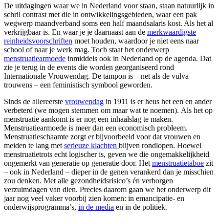
De uitdagingen waar we in Nederland voor staan, staan natuurlijk in
schril contrast met die in ontwikkelingsgebieden, waar een pak
wegwerp maandverband soms een half maandsalaris kost. Als het al
verkrijgbaar is. En waar je je daarnaast aan de
merkwaardigste
reinheidsvoorschriften
moet houden, waardoor je niet eens naar
school of naar je werk mag. Toch staat het onderwerp
menstruatiearmoede
inmiddels ook in Nederland op de agenda. Dat
zie je terug in de events die worden georganiseerd rond
Internationale Vrouwendag. De tampon is – net als de vulva
trouwens – een feministisch symbool geworden.
Sinds de allereerste
vrouwendag
in 1911 is er heus het een en ander
verbeterd (we mogen stemmen om maar wat te noemen). Als het op
menstruatie aankomt is er nog een inhaalslag te maken.
Menstruatiearmoede is meer dan een economisch probleem.
Menstruatieschaamte zorgt er bijvoorbeeld voor dat vrouwen en
meiden te lang met
serieuze klachten
blijven rondlopen. Hoewel
menstruatietrots echt logischer is, geven we die ongemakkelijkheid
ongemerkt van generatie op generatie door. Het
menstruatietaboe
zit
– ook in Nederland – dieper in de genen verankerd dan je misschien
zou denken. Met alle gezondheidsrisico’s én verborgen
verzuimdagen van dien. Precies daarom gaan we het onderwerp dit
jaar nog veel vaker voorbij zien komen: in emancipatie- en
onderwijsprogramma’s,
in de media
en in de politiek.