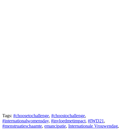
Tags:
#choosetochallenge
,
#choostochallenge
,
#internationalwomensday
,
#invloedmetimpact
,
#IWD21
,
#menstruatieschaamte
,
emancipatie
,
Internationale Vrouwendag
,