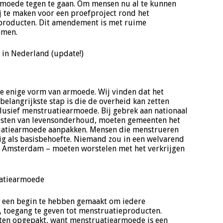
moede tegen te gaan. Om mensen nu al te kunnen
ij te maken voor een proefproject rond het
eproducten. Dit amendement is met ruime
omen.
 in Nederland (update!)
e enige vorm van armoede. Wij vinden dat het
langrijkste stap is die de overheid kan zetten
lusief menstruatiearmoede. Bij gebrek aan nationaal
 kosten van levensonderhoud, moeten gemeenten het
atiearmoede aanpakken. Mensen die menstrueren
 als basisbehoefte. Niemand zou in een welvarend
ls Amsterdam – moeten worstelen met het verkrijgen
uatiearmoede
ij een begin te hebben gemaakt om iedere
 toegang te geven tot menstruatieproducten.
ten opgepakt, want menstruatiearmoede is een