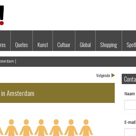
res
Quotes
Kunst
Cultuur
Global
Shopping
Spotl
msterdam
Volgende
Conta
d in Amsterdam
Naam
E-mail