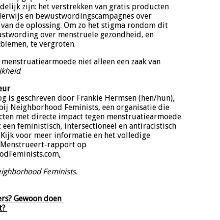
delijk zijn: het verstrekken van gratis producten
onderwijs en bewustwordingscampagnes over
 van de oplossing. Om zo het stigma rondom dit
stwording over menstruele gezondheid, en
blemen, te vergroten.
n menstruatiearmoede niet alleen een zaak van
ijkheid
.
eur
og is geschreven door Frankie Hermsen (hen/hun),
 bij Neighborhood Feminists, een organisatie die
ecten met directe impact tegen menstruatiearmoede
 een feministisch, intersectioneel en antiracistisch
 Kijk voor meer informatie en het volledige
Menstrueert-rapport op
odFeminists.com
.
Neighborhood Feminists.
ters? Gewoon doen
et?