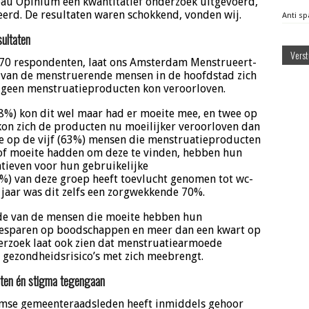
u Opinium een kwantitatief onderzoek uitgevoerd,
erd. De resultaten waren schokkend, vonden wij.
Anti s
ultaten
70 respondenten, laat ons Amsterdam Menstrueert-
% van de menstruerende mensen in de hoofdstad zich
 geen menstruatieproducten kon veroorloven.
8%) kon dit wel maar had er moeite mee, en twee op
kon zich de producten nu moeilijker veroorloven dan
e op de vijf (63%) mensen die menstruatieproducten
 of moeite hadden om deze te vinden, hebben hun
tieven voor hun gebruikelijke
%) van deze groep heeft toevlucht genomen tot wc-
 jaar was dit zelfs een zorgwekkende 70%.
de van de mensen die moeite hebben hun
besparen op boodschappen en meer dan een kwart op
erzoek laat ook zien dat menstruatiearmoede
 gezondheidsrisico’s met zich meebrengt.
ucten én stigma tegengaan
mse gemeenteraadsleden heeft inmiddels gehoor