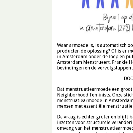
Waar armoede is, is automatisch oo
producten de oplossing? Of is er 
in Amsterdam onder de loep en pub
Amsterdam Menstrueert. Frankie He
bevindingen en de vervolgstappen z
– DOO
Dat menstruatiearmoede een groot p
Neighborhood Feminists. Onze sticht
menstruatiearmoede in Amsterdam 
mensen met essentiële menstruatie
De vraag is echter groter en blijf
inzetten voor structurele veranderi
omvang van het menstruatiearmoed