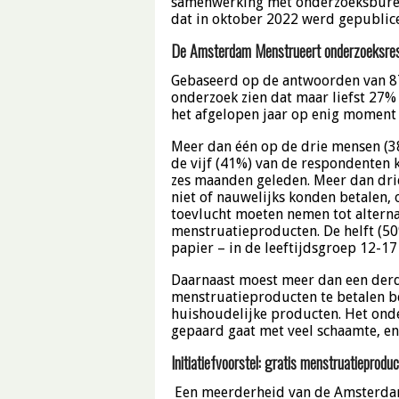
samenwerking met onderzoeksburea
dat in oktober 2022 werd gepublice
De Amsterdam Menstrueert onderzoeksres
Gebaseerd op de antwoorden van 8
onderzoek zien dat maar liefst 27
het afgelopen jaar op enig moment
Meer dan één op de drie mensen (3
de vijf (41%) van de respondenten 
zes maanden geleden. Meer dan dri
niet of nauwelijks konden betalen,
toevlucht moeten nemen tot alterna
menstruatieproducten. De helft (50
papier – in de leeftijdsgroep 12-17
Daarnaast moest meer dan een der
menstruatieproducten te betalen 
huishoudelijke producten. Het ond
gepaard gaat met veel schaamte, en
Initiatiefvoorstel: gratis menstruatieprod
Een meerderheid van de Amsterda