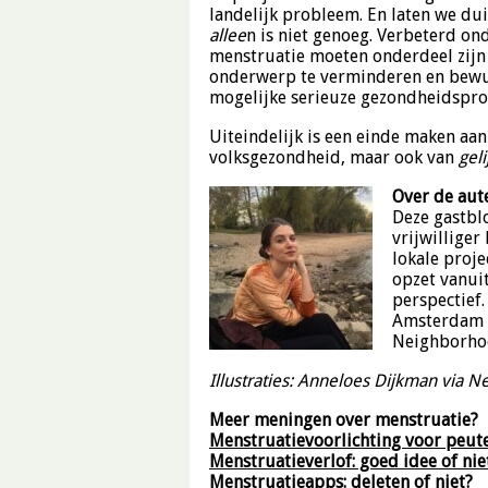
landelijk probleem. En laten we dui
allee
n is niet genoeg. Verbeterd 
menstruatie moeten onderdeel zijn
onderwerp te verminderen en bewu
mogelijke serieuze gezondheidspro
Uiteindelijk is een einde maken aa
volksgezondheid, maar ook van
gel
Over de aut
Deze gastbl
vrijwilliger
lokale proj
opzet vanuit
perspectief.
Amsterdam 
Neighborho
Illustraties: Anneloes Dijkman via 
Meer meningen over menstruatie?
Menstruatievoorlichting voor peu
Menstruatieverlof: goed idee of ni
Menstruatieapps: deleten of niet?