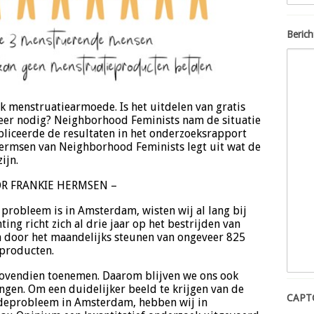
Berich
k menstruatiearmoede. Is het uitdelen van gratis
meer nodig? Neighborhood Feminists nam de situatie
liceerde de resultaten in het onderzoeksrapport
rmsen van Neighborhood Feminists legt uit wat de
ijn.
R FRANKIE HERMSEN –
robleem is in Amsterdam, wisten wij al lang bij
ing richt zich al drie jaar op het bestrijden van
door het maandelijks steunen van ongeveer 825
producten.
t bovendien toenemen. Daarom blijven we ons ook
ngen. Om een duidelijker beeld te krijgen van de
CAPT
eprobleem in Amsterdam, hebben wij in