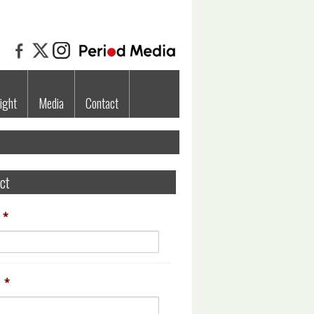
ight
Media
Contact
ct
*
*