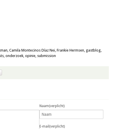
jkman
,
Camila Montecinos Díaz Nei
,
Frankie Hermsen
,
gastblog
,
sts
,
onderzoek
,
opinie
,
submission
Naam(verplicht)
E-mail(verplicht)