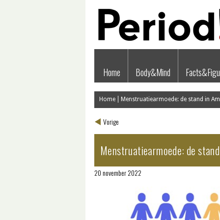
Home
Body&Mind
Facts&Figu
Home
Menstruatiearmoede: de stand in A
Vorige
Menstruatiearmoede: de stan
20 november 2022