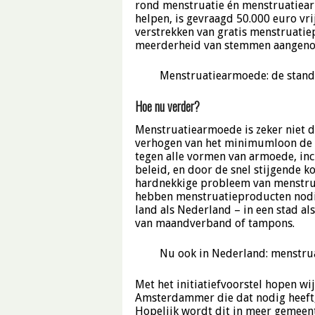
rond menstruatie én menstruatiear
helpen, is gevraagd 50.000 euro vr
verstrekken van gratis menstruati
meerderheid van stemmen aangen
Menstruatiearmoede: de stand
Hoe nu verder?
Menstruatiearmoede is zeker niet d
verhogen van het minimumloon de be
tegen alle vormen van armoede, inc
beleid, en door de snel stijgende
hardnekkige probleem van menstru
hebben menstruatieproducten nodig
land als Nederland – in een stad a
van maandverband of tampons.
Nu ook in Nederland: menstr
Met het initiatiefvoorstel hopen w
Amsterdammer die dat nodig heeft,
Hopelijk wordt dit in meer gemeen