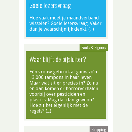
Goeie lezersvraag
Hoe vaak moet je maandverband
wisselen? Goeie lezersvraag. Vaker
dan je waarschijnlijk denkt. (…)
Facts & Figures
Waar blijft de bijsluiter?
Eén vrouw gebruik al gauw zo’n
13.000 tampons in haar leven.
Maar wat zit er precies in? Zo nu
en dan komen er horrorverhalen
voorbij over pesticiden en
plastics. Mag dat dan gewoon?
Hoe zit het eigenlijk met de
regels? (…)
Shopping