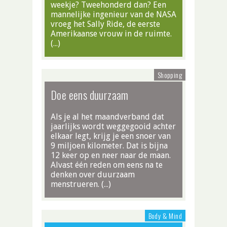
weekje? Tweehonderd dan? Een
mannelijke ingenieur van de NASA
vroeg het Sally Ride, de eerste
Amerikaanse vrouw in de ruimte.
(…)
Shopping
Doe eens duurzaam
Als je al het maandverband dat
jaarlijks wordt weggegooid achter
elkaar legt, krijg je een snoer van
9 miljoen kilometer. Dat is bijna
12 keer op en neer naar de maan.
Alvast één reden om eens na te
denken over duurzaam
menstrueren. (…)
Body & Mind