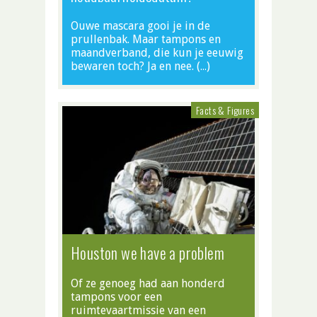
Ouwe mascara gooi je in de
prullenbak. Maar tampons en
maandverband, die kun je eeuwig
bewaren toch? Ja en nee. (…)
Facts & Figures
Houston we have a problem
Of ze genoeg had aan honderd
tampons voor een
ruimtevaartmissie van een