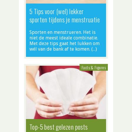
5 Tips voor (wel) lekker
sporten tijdens je menstruatie
Sporten en menstrueren. Het is
niet de meest ideale combinatie.
Met deze tips gaat het lukken om
wél van de bank af te komen. (…)
Facts & Figures
Top-5 best gelezen posts