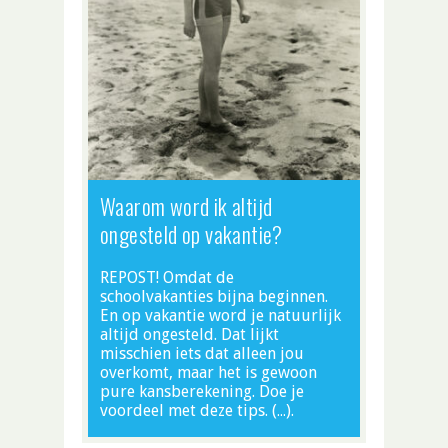
Waarom word ik altijd
ongesteld op vakantie?
REPOST! Omdat de
schoolvakanties bijna beginnen.
En op vakantie word je natuurlijk
altijd ongesteld. Dat lijkt
misschien iets dat alleen jou
overkomt, maar het is gewoon
pure kansberekening. Doe je
voordeel met deze tips. (…).