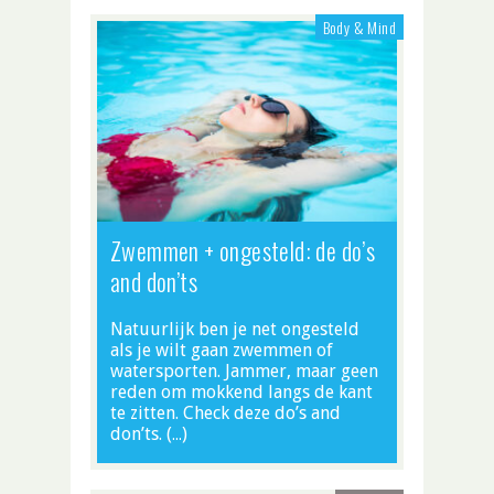
Body & Mind
Zwemmen + ongesteld: de do’s
and don’ts
Natuurlijk ben je net ongesteld
als je wilt gaan zwemmen of
watersporten. Jammer, maar geen
reden om mokkend langs de kant
te zitten. Check deze do’s and
don’ts. (…)