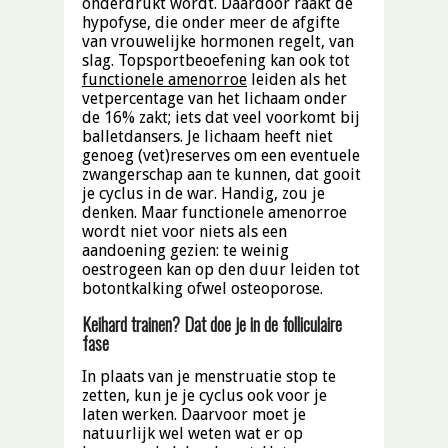
onderdrukt wordt. Daardoor raakt de
hypofyse, die onder meer de afgifte
van vrouwelijke hormonen regelt, van
slag. Topsportbeoefening kan ook tot
functionele amenorroe
leiden als het
vetpercentage van het lichaam onder
de 16% zakt; iets dat veel voorkomt bij
balletdansers. Je lichaam heeft niet
genoeg (vet)reserves om een eventuele
zwangerschap aan te kunnen, dat gooit
je cyclus in de war. Handig, zou je
denken. Maar functionele amenorroe
wordt niet voor niets als een
aandoening gezien: te weinig
oestrogeen kan op den duur leiden tot
botontkalking ofwel osteoporose.
Keihard trainen? Dat doe je in de folliculaire
fase
In plaats van je menstruatie stop te
zetten, kun je je cyclus ook voor je
laten werken. Daarvoor moet je
natuurlijk wel weten wat er op