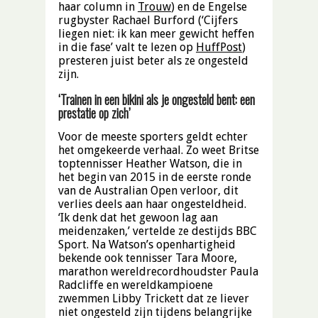
haar column in
Trouw
) en de Engelse
rugbyster Rachael Burford (‘Cijfers
liegen niet: ik kan meer gewicht heffen
in die fase’ valt te lezen op
HuffPost
)
presteren juist beter als ze ongesteld
zijn.
‘Trainen in een bikini als je ongesteld bent: een
prestatie op zich’
Voor de meeste sporters geldt echter
het omgekeerde verhaal. Zo weet Britse
toptennisser Heather Watson, die in
het begin van 2015 in de eerste ronde
van de Australian Open verloor, dit
verlies deels aan haar ongesteldheid.
‘Ik denk dat het gewoon lag aan
meidenzaken,’ vertelde ze destijds BBC
Sport. Na Watson’s openhartigheid
bekende ook tennisser Tara Moore,
marathon wereldrecordhoudster Paula
Radcliffe en wereldkampioene
zwemmen Libby Trickett dat ze liever
niet ongesteld zijn tijdens belangrijke