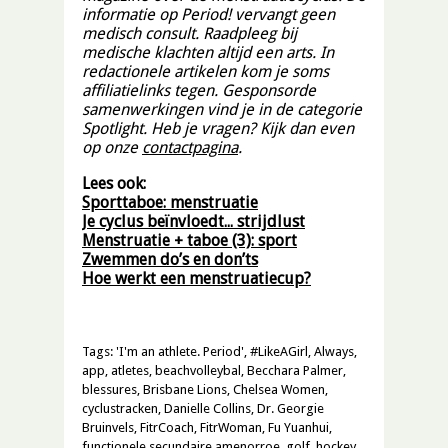
informatie op Period! vervangt geen
medisch consult. Raadpleeg bij
medische klachten altijd een arts. In
redactionele artikelen kom je soms
affiliatielinks tegen. Gesponsorde
samenwerkingen vind je in de categorie
Spotlight. Heb je vragen? Kijk dan even
op onze
contactpagina
.
Lees ook:
Sporttaboe: menstruatie
Je cyclus beïnvloedt… strijdlust
Menstruatie + taboe (3): sport
Zwemmen do’s en don’ts
Hoe werkt een menstruatiecup?
Tags:
'I'm an athlete. Period'
,
#LikeAGirl
,
Always
,
app
,
atletes
,
beachvolleybal
,
Becchara Palmer
,
blessures
,
Brisbane Lions
,
Chelsea Women
,
cyclustracken
,
Danielle Collins
,
Dr. Georgie
Bruinvels
,
FitrCoach
,
FitrWoman
,
Fu Yuanhui
,
functionele secundaire amenorroe
,
golf
,
hockey
,