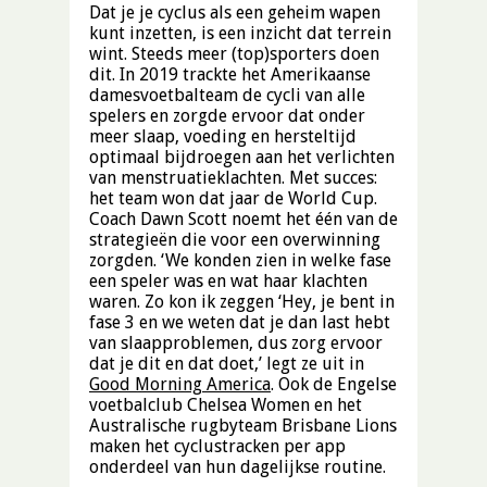
Dat je je cyclus als een geheim wapen
kunt inzetten, is een inzicht dat terrein
wint. Steeds meer (top)sporters doen
dit. In 2019 trackte het Amerikaanse
damesvoetbalteam de cycli van alle
spelers en zorgde ervoor dat onder
meer slaap, voeding en hersteltijd
optimaal bijdroegen aan het verlichten
van menstruatieklachten. Met succes:
het team won dat jaar de World Cup.
Coach Dawn Scott noemt het één van de
strategieën die voor een overwinning
zorgden. ‘We konden zien in welke fase
een speler was en wat haar klachten
waren. Zo kon ik zeggen ‘Hey, je bent in
fase 3 en we weten dat je dan last hebt
van slaapproblemen, dus zorg ervoor
dat je dit en dat doet,’ legt ze uit in
Good Morning America
. Ook de Engelse
voetbalclub Chelsea Women en het
Australische rugbyteam Brisbane Lions
maken het cyclustracken per app
onderdeel van hun dagelijkse routine.