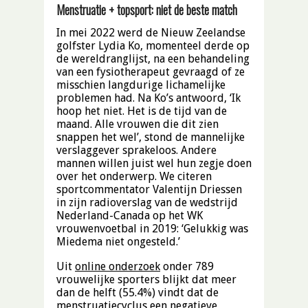
Menstruatie + topsport: niet de beste match
In mei 2022 werd de Nieuw Zeelandse
golfster Lydia Ko, momenteel derde op
de wereldranglijst, na een behandeling
van een fysiotherapeut gevraagd of ze
misschien langdurige lichamelijke
problemen had. Na Ko’s antwoord, ‘Ik
hoop het niet. Het is de tijd van de
maand. Alle vrouwen die dit zien
snappen het wel’, stond de mannelijke
verslaggever sprakeloos. Andere
mannen willen juist wel hun zegje doen
over het onderwerp. We citeren
sportcommentator Valentijn Driessen
in zijn radioverslag van de wedstrijd
Nederland-Canada op het WK
vrouwenvoetbal in 2019: ‘Gelukkig was
Miedema niet ongesteld.’
Uit
online onderzoek
onder 789
vrouwelijke sporters blijkt dat meer
dan de helft (55.4%) vindt dat de
menstruatiecyclus een negatieve