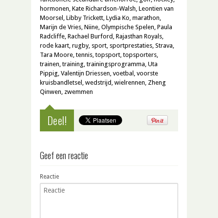
hormonen
,
Kate Richardson-Walsh
,
Leontien van
Moorsel
,
Libby Trickett
,
Lydia Ko
,
marathon
,
Marijn de Vries
,
Niine
,
Olympische Spelen
,
Paula
Radcliffe
,
Rachael Burford
,
Rajasthan Royals
,
rode kaart
,
rugby
,
sport
,
sportprestaties
,
Strava
,
Tara Moore
,
tennis
,
topsport
,
topsporters
,
trainen
,
training
,
trainingsprogramma
,
Uta
Pippig
,
Valentijn Driessen
,
voetbal
,
voorste
kruisbandletsel
,
wedstrijd
,
wielrennen
,
Zheng
Qinwen
,
zwemmen
Deel!
Geef een reactie
Reactie