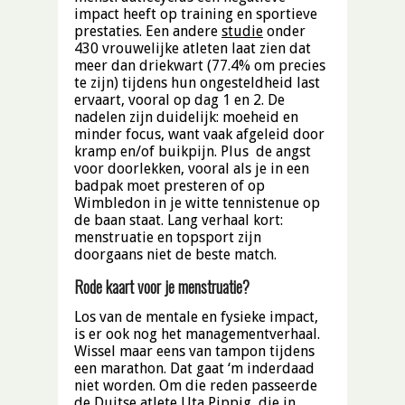
impact heeft op training en sportieve
prestaties. Een andere
studie
onder
430 vrouwelijke atleten laat zien dat
meer dan driekwart (77.4% om precies
te zijn) tijdens hun ongesteldheid last
ervaart, vooral op dag 1 en 2. De
nadelen zijn duidelijk: moeheid en
minder focus, want vaak afgeleid door
kramp en/of buikpijn. Plus de angst
voor doorlekken, vooral als je in een
badpak moet presteren of op
Wimbledon in je witte tennistenue op
de baan staat. Lang verhaal kort:
menstruatie en topsport zijn
doorgaans niet de beste match.
Rode kaart voor je menstruatie?
Los van de mentale en fysieke impact,
is er ook nog het managementverhaal.
Wissel maar eens van tampon tijdens
een marathon. Dat gaat ‘m inderdaad
niet worden. Om die reden passeerde
de Duitse atlete Uta Pippig, die in