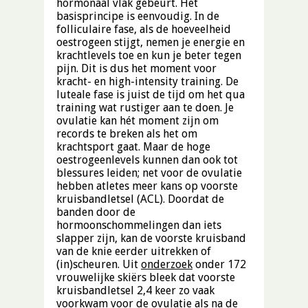
hormonaal vlak gebeurt. Het
basisprincipe is eenvoudig. In de
folliculaire fase, als de hoeveelheid
oestrogeen stijgt, nemen je energie en
krachtlevels toe en kun je beter tegen
pijn. Dit is dus het moment voor
kracht- en high-intensity training. De
luteale fase is juist de tijd om het qua
training wat rustiger aan te doen. Je
ovulatie kan hét moment zijn om
records te breken als het om
krachtsport gaat. Maar de hoge
oestrogeenlevels kunnen dan ook tot
blessures leiden; net voor de ovulatie
hebben atletes meer kans op voorste
kruisbandletsel (ACL). Doordat de
banden door de
hormoonschommelingen dan iets
slapper zijn, kan de voorste kruisband
van de knie eerder uitrekken of
(in)scheuren. Uit
onderzoek
onder 172
vrouwelijke skiërs bleek dat voorste
kruisbandletsel 2,4 keer zo vaak
voorkwam voor de ovulatie als na de