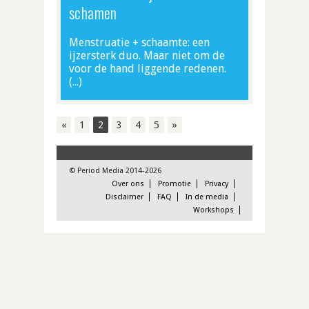
schamen
Menstruatie + schaamte: een
ijzersterk duo. Maar niet om de
voor de hand liggende redenen.
(…)
«
1
2
3
4
5
»
© Period Media 2014-2026
Over ons
Promotie
Privacy
Disclaimer
FAQ
In de media
Workshops