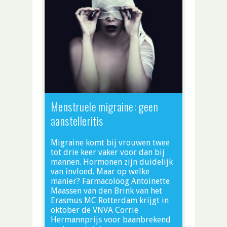
Menstruele migraine: geen
aanstelleritis
Migraine komt bij vrouwen twee
tot drie keer vaker voor dan bij
mannen. Hormonen zijn duidelijk
van invloed. Maar op welke
manier? Farmacoloog Antoinette
Maassen van den Brink van het
Erasmus MC Rotterdam krijgt in
oktober de VNVA Corrie
Hermannprijs voor baanbrekend