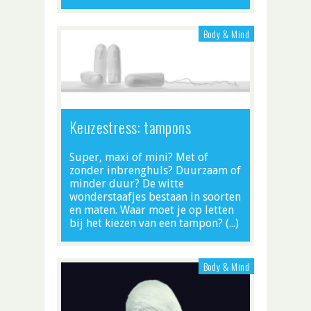
Body & Mind
Keuzestress: tampons
Super, maxi of mini? Met of
zonder inbrenghuls? Duurzaam of
minder duur? De witte
wonderstaafjes bestaan in soorten
en maten. Waar moet je op letten
bij het kiezen van een tampon? (…)
Body & Mind