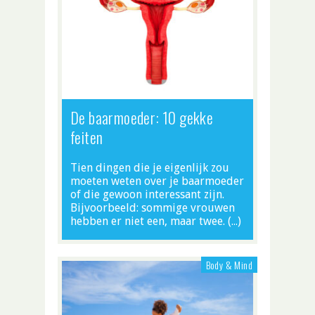
De baarmoeder: 10 gekke
feiten
Tien dingen die je eigenlijk zou
moeten weten over je baarmoeder
of die gewoon interessant zijn.
Bijvoorbeeld: sommige vrouwen
hebben er niet een, maar twee. (…)
Body & Mind