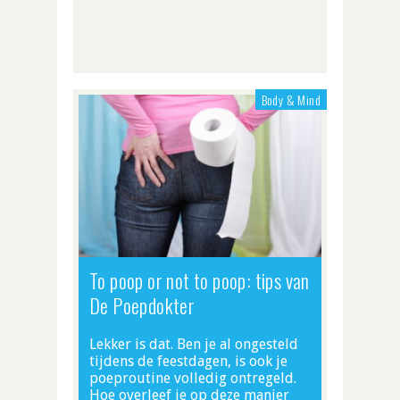
Body & Mind
To poop or not to poop: tips van
De Poepdokter
Lekker is dat. Ben je al ongesteld
tijdens de feestdagen, is ook je
poeproutine volledig ontregeld.
Hoe overleef je op deze manier