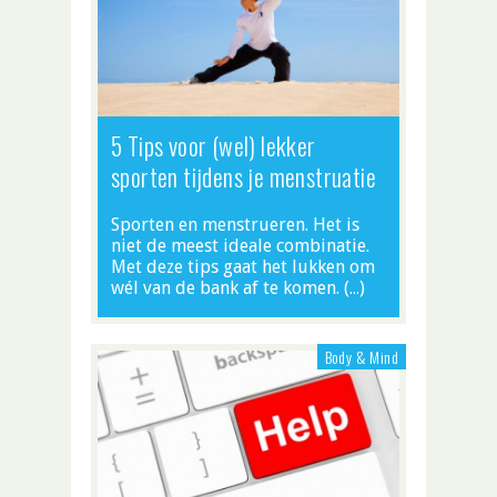
5 Tips voor (wel) lekker
sporten tijdens je menstruatie
Sporten en menstrueren. Het is
niet de meest ideale combinatie.
Met deze tips gaat het lukken om
wél van de bank af te komen. (…)
Body & Mind