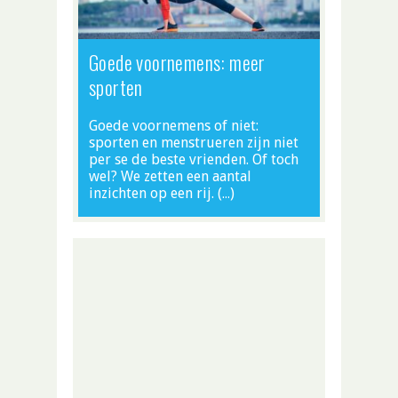
Goede voornemens: meer
sporten
Goede voornemens of niet:
sporten en menstrueren zijn niet
per se de beste vrienden. Of toch
wel? We zetten een aantal
inzichten op een rij. (…)