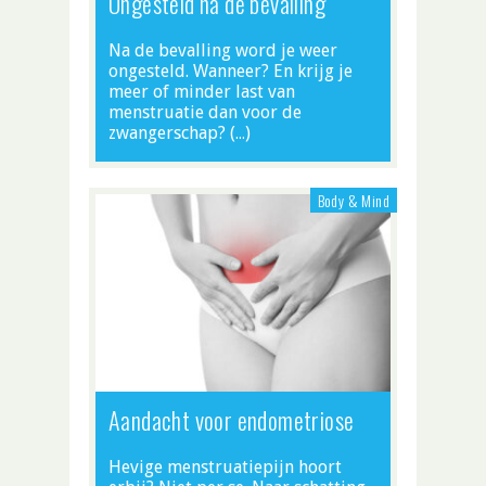
Ongesteld na de bevalling
Na de bevalling word je weer
ongesteld. Wanneer? En krijg je
meer of minder last van
menstruatie dan voor de
zwangerschap? (…)
Body & Mind
Aandacht voor endometriose
Hevige menstruatiepijn hoort