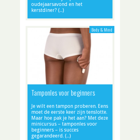
oudejaarsavond en het
kerstdiner? (…)
Body & Mind
Tamponles voor beginners
Je wilt een tampon proberen. Eens
moet de eerste keer zijn tenslotte.
Maar hoe pak je het aan? Met deze
minicursus – tamponles voor
beginners – is succes
gegarandeerd. (…)